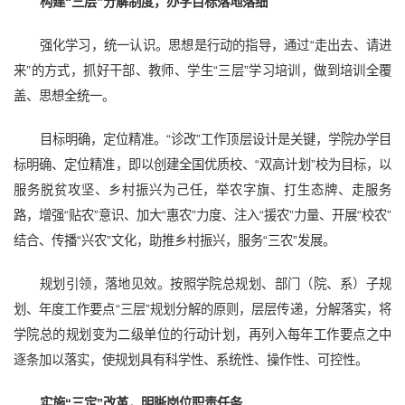
构建“三层”分解制度，办学目标落地落细
强化学习，统一认识。思想是行动的指导，通过“走出去、请进
来”的方式，抓好干部、教师、学生“三层”学习培训，做到培训全覆
盖、思想全统一。
目标明确，定位精准。“诊改”工作顶层设计是关键，学院办学目
标明确、定位精准，即以创建全国优质校、“双高计划”校为目标，以
服务脱贫攻坚、乡村振兴为己任，举农字旗、打生态牌、走服务
路，增强“贴农”意识、加大“惠农”力度、注入“援农”力量、开展“校农”
结合、传播“兴农”文化，助推乡村振兴，服务“三农”发展。
规划引领，落地见效。按照学院总规划、部门（院、系）子规
划、年度工作要点“三层”规划分解的原则，层层传递，分解落实，将
学院总的规划变为二级单位的行动计划，再列入每年工作要点之中
逐条加以落实，使规划具有科学性、系统性、操作性、可控性。
实施“三定”改革，明晰岗位职责任务