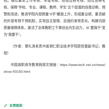
制。通过基本工作考核、年度考核、绩效目标考核、岗位竞聘考
核，保障“学校、专业、课程、教师、学生”五个层面的自我诊断、预
警和改进，推进学院内部质量“8字”螺旋上升，形成重业绩、重贡献
的外部考核干预机制，实现自主管理、自我约束常态化，构建内部
质量保障体系，激活了全体教职工干事创业内生动力，从“要我干”变
为“我要干”。
（作者：覃礼涛系贵州省铜仁职业技术学院原党委副书记、教
授）
中国高职高专教育网原文链接：https://www.tech.net.cn/news/
show-93150.html
友情链接：